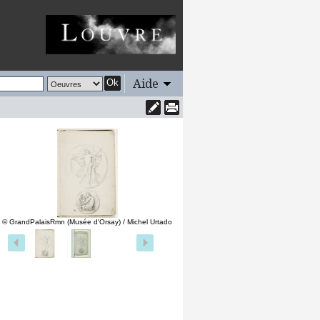
Aide
Ok
© GrandPalaisRmn (Musée d'Orsay) / Michel Urtado