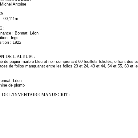
Michel Antoine
S :
L. 00,111m
 :
enance : Bonnat, Léon
tion : legs
ition : 1922
N DE L'ALBUM :
é de papier marbré bleu et noir comprenant 60 feuillets foliotés, offrant des
aces de folios manquanst entre les folios 23 et 24, 43 et 44, 54 et 55, 60 et l
Bonnat, Léon
mine de plomb
 DE L'INVENTAIRE MANUSCRIT :