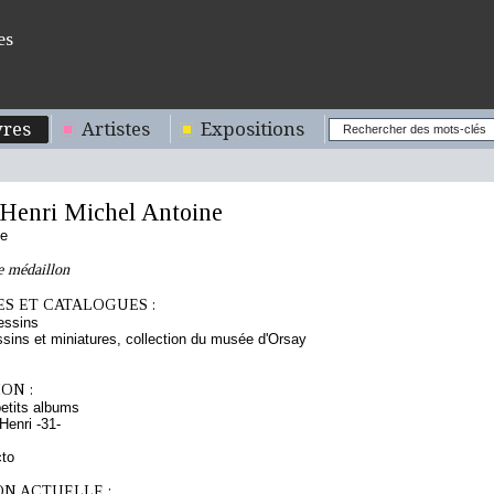
es
res
Artistes
Expositions
enri Michel Antoine
se
e médaillon
S ET CATALOGUES :
essins
sins et miniatures, collection du musée d'Orsay
ON :
etits albums
enri -31-
cto
ON ACTUELLE :