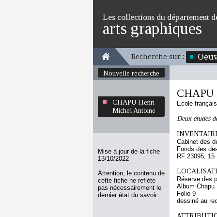
Les collections du département d
arts graphiques
Oeuv
Recherche sur :
Nouvelle recherche
CHAPU H
CHAPU Henri
Ecole françai
Michel Antoine
Deux études d
INVENTAIRE
Cabinet des d
Fonds des des
Mise à jour de la fiche
RF 23095, 15
13/10/2022
LOCALISATI
Attention, le contenu de
Réserve des p
cette fiche ne reflète
Album Chapu H
pas nécessairement le
Folio 9
dernier état du savoir.
dessiné au re
ATTRIBUTI