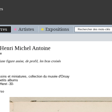
es
res
Artistes
Expositions
enri Michel Antoine
se
ne figure assise, de profil, les bras croisés
sins et miniatures, collection du musée d'Orsay
etits albums
enri -30-
rso