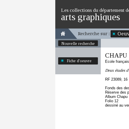
Les collections du département d
arts graphiques
Oeuv
Recherche sur :
Nouvelle recherche
CHAPU H
Fiche d'oeuvre
Ecole françai
Deux études d'u
RF 23089, 16
Fonds des des
Réserve des p
Album Chapu H
Folio 12
dessiné au ve