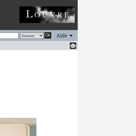
Aide
Ok