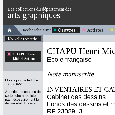
Les collections du département des
arts graphiques
Oeuvres
Artistes
Recherche sur :
Nouvelle recherche
CHAPU Henri Mich
CHAPU Henri
Ecole française
Michel Antoine
Note manuscrite
Mise à jour de la fiche
13/10/2022
INVENTAIRES ET CA
Attention, le contenu de
Cabinet des dessins
cette fiche ne reflète
pas nécessairement le
Fonds des dessins et m
dernier état du savoir.
RF 23089, 3