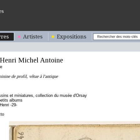
es
res
Artistes
Expositions
enri Michel Antoine
se
inine de profil, vêtue à l'antique
sins et miniatures, collection du musée d'Orsay
etits albums
enri -29-
cto