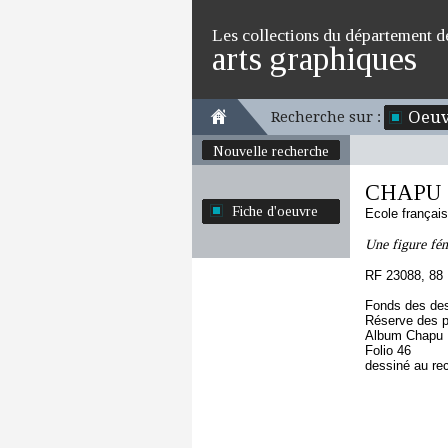
Les collections du département d
arts graphiques
Oeuv
Recherche sur :
Nouvelle recherche
CHAPU H
Fiche d'oeuvre
Ecole françai
Une figure fém
RF 23088, 88
Fonds des des
Réserve des p
Album Chapu H
Folio 46
dessiné au re