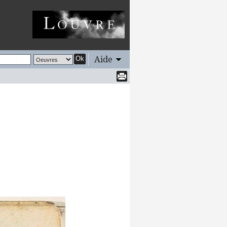
Aide
Ok