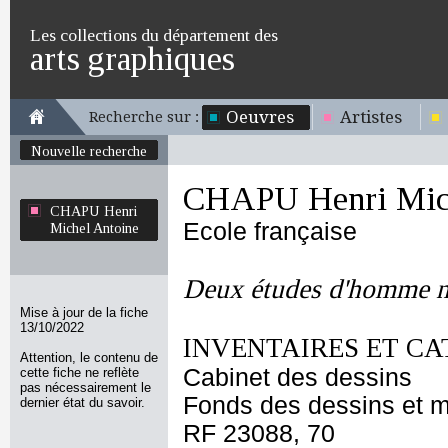
Les collections du département des
arts graphiques
Oeuvres
Artistes
Recherche sur :
Nouvelle recherche
CHAPU Henri Mich
CHAPU Henri
Ecole française
Michel Antoine
Deux études d'homme nu
Mise à jour de la fiche
13/10/2022
INVENTAIRES ET CA
Attention, le contenu de
Cabinet des dessins
cette fiche ne reflète
pas nécessairement le
Fonds des dessins et m
dernier état du savoir.
RF 23088, 70