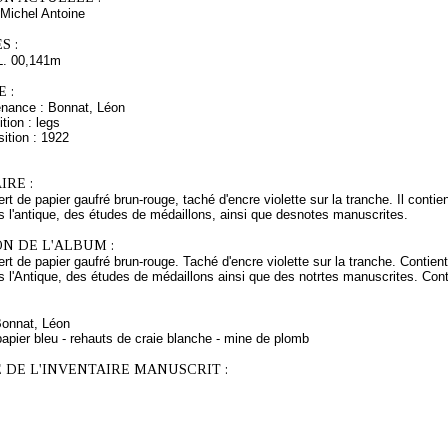
Michel Antoine
S :
L. 00,141m
 :
enance : Bonnat, Léon
tion : legs
ition : 1922
RE :
rt de papier gaufré brun-rouge, taché d'encre violette sur la tranche. Il cont
s l'antique, des études de médaillons, ainsi que desnotes manuscrites.
N DE L'ALBUM :
rt de papier gaufré brun-rouge. Taché d'encre violette sur la tranche. Conti
s l'Antique, des études de médaillons ainsi que des notrtes manuscrites. Cont
Bonnat, Léon
apier bleu - rehauts de craie blanche - mine de plomb
 DE L'INVENTAIRE MANUSCRIT :