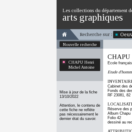
Les collections du département d
arts graphiques
Oeuv
Recherche sur :
Nouvelle recherche
CHAPU H
CHAPU Henri
Ecole françai
Michel Antoine
Etude d'homme
INVENTAIRE
Cabinet des d
Fonds des des
Mise à jour de la fiche
RF 23081, 82
13/10/2022
LOCALISATI
Attention, le contenu de
Réserve des p
cette fiche ne reflète
Album Chapu H
pas nécessairement le
Folio 42
dernier état du savoir.
dessiné au re
ATTRIBUTI