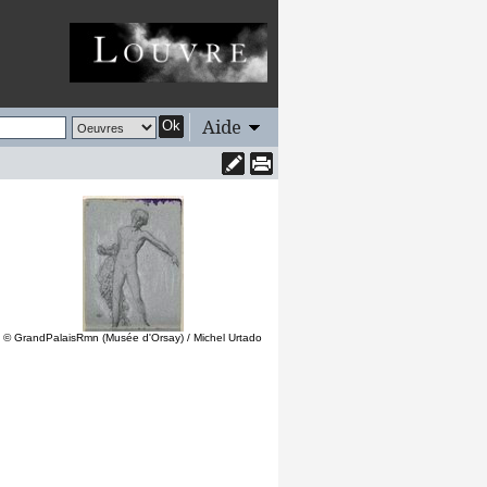
Aide
Ok
© GrandPalaisRmn (Musée d'Orsay) / Michel Urtado