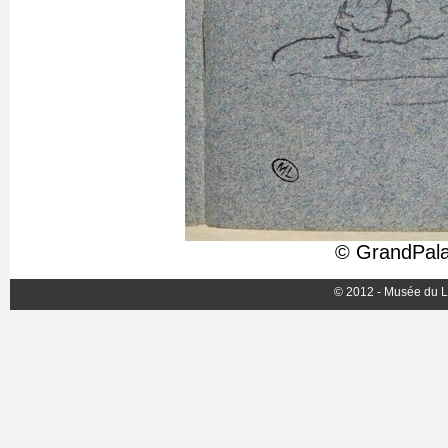
© GrandPala
© 2012 - Musée du L