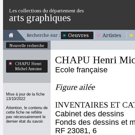
Les collections du département des
arts graphiques
Oeuvres
Artistes
Recherche sur :
Nouvelle recherche
CHAPU Henri Mich
CHAPU Henri
Ecole française
Michel Antoine
Figure ailée
Mise à jour de la fiche
13/10/2022
INVENTAIRES ET CA
Attention, le contenu de
Cabinet des dessins
cette fiche ne reflète
pas nécessairement le
Fonds des dessins et m
dernier état du savoir.
RF 23081, 6