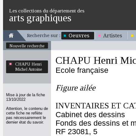
Les collections du département des
arts graphiques
Oeuvres
Artistes
Recherche sur :
Nouvelle recherche
CHAPU Henri Mich
CHAPU Henri
Ecole française
Michel Antoine
Figure ailée
Mise à jour de la fiche
13/10/2022
INVENTAIRES ET CA
Attention, le contenu de
Cabinet des dessins
cette fiche ne reflète
pas nécessairement le
Fonds des dessins et m
dernier état du savoir.
RF 23081, 5