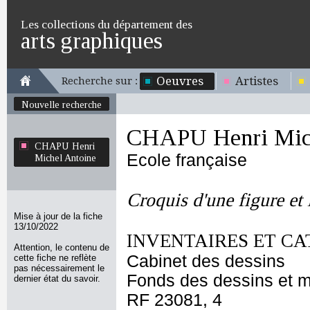
Les collections du département des
arts graphiques
Oeuvres
Artistes
Recherche sur :
Nouvelle recherche
CHAPU Henri Mich
CHAPU Henri
Ecole française
Michel Antoine
Croquis d'une figure et l
Mise à jour de la fiche
13/10/2022
INVENTAIRES ET CA
Attention, le contenu de
Cabinet des dessins
cette fiche ne reflète
pas nécessairement le
Fonds des dessins et m
dernier état du savoir.
RF 23081, 4