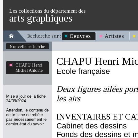
Les collections du département des
arts graphiques
Oeuvres
Artistes
Recherche sur :
Nouvelle recherche
CHAPU Henri Mich
CHAPU Henri
Ecole française
Michel Antoine
Deux figures ailées por
Mise à jour de la fiche
les airs
24/09/2024
Attention, le contenu de
INVENTAIRES ET CA
cette fiche ne reflète
pas nécessairement le
dernier état du savoir.
Cabinet des dessins
Fonds des dessins et m