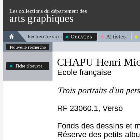
Les collections du département des
arts graphiques
Oeuvres
Artistes
Recherche sur :
Nouvelle recherche
CHAPU Henri Mich
Fiche d'oeuvre
Ecole française
Trois portraits d'un pe
RF 23060.1, Verso
Fonds des dessins et m
Réserve des petits alb