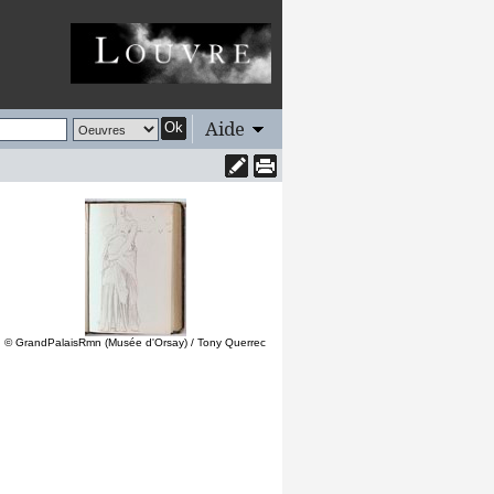
Aide
Ok
© GrandPalaisRmn (Musée d'Orsay) / Tony Querrec