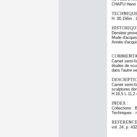
CHAPU Henri 
TECHNIQUE
H. 00,156m ; 
HISTORIQUE
Dernière prov
Mode d'acquisi
Année d'acquis
COMMENTAI
Carnet semi-fa
études de scu
dans l'autre s
DESCRIPTIO
Carnet semi-fa
sculptures don
H.16,5 L.11,2
INDEX :
Collections : 
Techniques : 
REFERENCE
vol. 24, p. 432