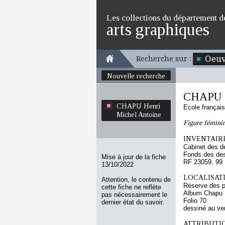
Les collections du département d
arts graphiques
Oeuv
Recherche sur :
Nouvelle recherche
CHAPU H
CHAPU Henri
Ecole françai
Michel Antoine
Figure féminin
INVENTAIRE
Cabinet des d
Fonds des des
Mise à jour de la fiche
RF 23059, 99
13/10/2022
LOCALISATI
Attention, le contenu de
Réserve des p
cette fiche ne reflète
Album Chapu H
pas nécessairement le
Folio 70
dernier état du savoir.
dessiné au ve
ATTRIBUTI