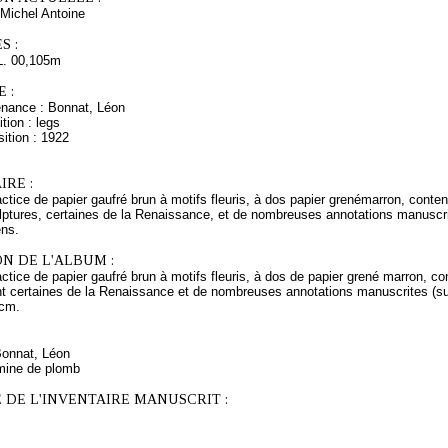
Michel Antoine
S :
L. 00,105m
 :
enance : Bonnat, Léon
tion : legs
ition : 1922
RE :
ctice de papier gaufré brun à motifs fleuris, à dos papier grenémarron, conten
lptures, certaines de la Renaissance, et de nombreuses annotations manuscrit
ens.
N DE L'ALBUM :
ctice de papier gaufré brun à motifs fleuris, à dos de papier grené marron, co
t certaines de la Renaissance et de nombreuses annotations manuscrites (sur
 cm.
Bonnat, Léon
mine de plomb
 DE L'INVENTAIRE MANUSCRIT :