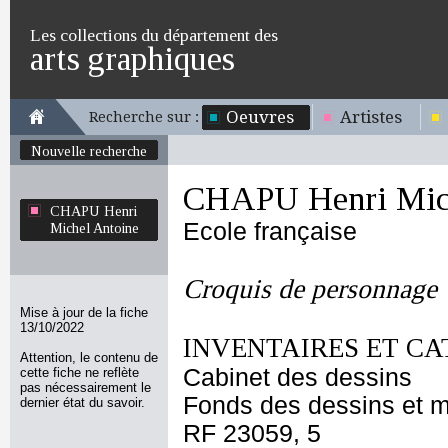
Les collections du département des
arts graphiques
Oeuvres
Artistes
Recherche sur :
Nouvelle recherche
CHAPU Henri Mich
CHAPU Henri
Ecole française
Michel Antoine
Croquis de personnage
Mise à jour de la fiche
13/10/2022
INVENTAIRES ET CA
Attention, le contenu de
Cabinet des dessins
cette fiche ne reflète
pas nécessairement le
Fonds des dessins et m
dernier état du savoir.
RF 23059, 5