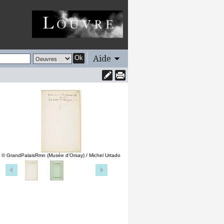
Aide
Ok
© GrandPalaisRmn (Musée d'Orsay) / Michel Urtado