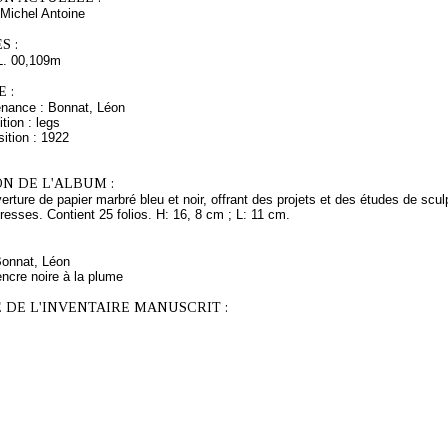
Michel Antoine
S :
L. 00,109m
 :
enance : Bonnat, Léon
tion : legs
ition : 1922
N DE L'ALBUM :
erture de papier marbré bleu et noir, offrant des projets et des études de scu
esses. Contient 25 folios. H: 16, 8 cm ; L: 11 cm.
Bonnat, Léon
ncre noire à la plume
 DE L'INVENTAIRE MANUSCRIT :