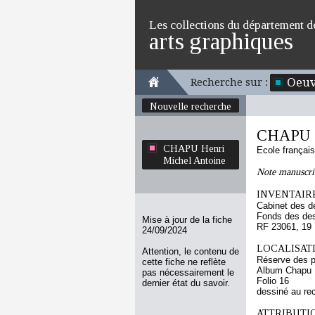
Les collections du département d
arts graphiques
Oeuv
Recherche sur :
Nouvelle recherche
CHAPU H
CHAPU Henri
Ecole françai
Michel Antoine
Note manuscri
INVENTAIRE
Cabinet des d
Fonds des des
Mise à jour de la fiche
RF 23061, 19
24/09/2024
LOCALISATI
Attention, le contenu de
Réserve des p
cette fiche ne reflète
Album Chapu H
pas nécessairement le
Folio 16
dernier état du savoir.
dessiné au re
ATTRIBUTI