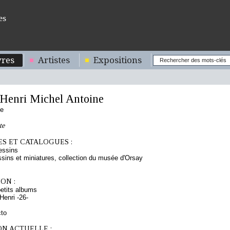
es
res
Artistes
Expositions
enri Michel Antoine
se
te
S ET CATALOGUES :
essins
sins et miniatures, collection du musée d'Orsay
ON :
etits albums
enri -26-
cto
ON ACTUELLE :