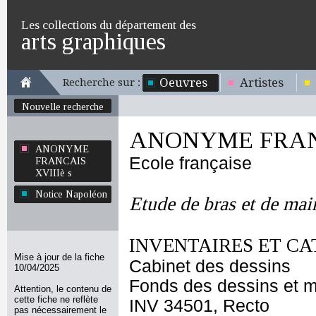
Les collections du département des
arts graphiques
Oeuvres
Artistes
Recherche sur :
Nouvelle recherche
ANONYME FRANC
ANONYME
Ecole française
FRANCAIS
XVIIIè s
Notice Napoléon
Etude de bras et de mai
INVENTAIRES ET CA
Mise à jour de la fiche
Cabinet des dessins
10/04/2025
Fonds des dessins et m
Attention, le contenu de
cette fiche ne reflète
INV 34501, Recto
pas nécessairement le