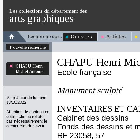
Les collections du département des
arts graphiques
Oeuvres
Artistes
Recherche sur :
Nouvelle recherche
CHAPU Henri Mich
CHAPU Henri
Ecole française
Michel Antoine
Monument sculpté
Mise à jour de la fiche
13/10/2022
INVENTAIRES ET CA
Attention, le contenu de
Cabinet des dessins
cette fiche ne reflète
pas nécessairement le
Fonds des dessins et m
dernier état du savoir.
RF 23058, 57