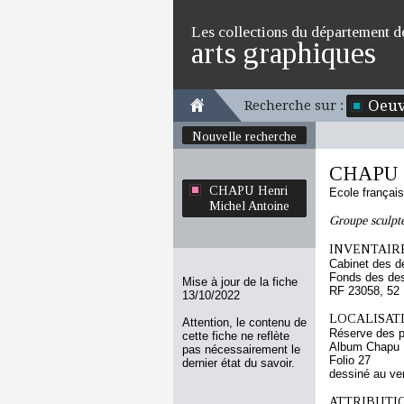
Les collections du département d
arts graphiques
Oeuv
Recherche sur :
Nouvelle recherche
CHAPU H
CHAPU Henri
Ecole françai
Michel Antoine
Groupe sculpt
INVENTAIRE
Cabinet des d
Fonds des des
Mise à jour de la fiche
RF 23058, 52
13/10/2022
LOCALISATI
Attention, le contenu de
Réserve des p
cette fiche ne reflète
Album Chapu H
pas nécessairement le
Folio 27
dernier état du savoir.
dessiné au ve
ATTRIBUTI