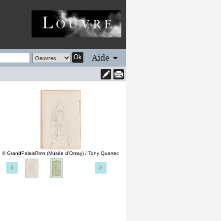
Aide
Ok
© GrandPalaisRmn (Musée d'Orsay) / Tony Querrec