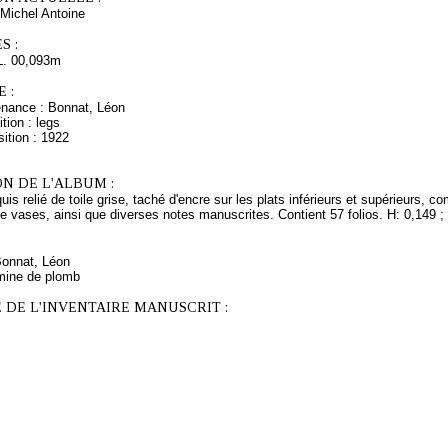
Michel Antoine
S :
L. 00,093m
 :
enance : Bonnat, Léon
tion : legs
ition : 1922
N DE L'ALBUM :
uis relié de toile grise, taché d'encre sur les plats inférieurs et supérieurs, 
vases, ainsi que diverses notes manuscrites. Contient 57 folios. H: 0,149 ; 
Bonnat, Léon
mine de plomb
 DE L'INVENTAIRE MANUSCRIT :