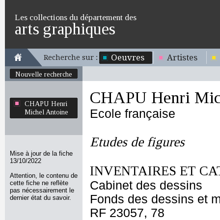
Les collections du département des
arts graphiques
Oeuvres
Artistes
Recherche sur :
Nouvelle recherche
CHAPU Henri Mich
CHAPU Henri
Ecole française
Michel Antoine
Etudes de figures
Mise à jour de la fiche
13/10/2022
INVENTAIRES ET CA
Attention, le contenu de
Cabinet des dessins
cette fiche ne reflète
pas nécessairement le
Fonds des dessins et m
dernier état du savoir.
RF 23057, 78