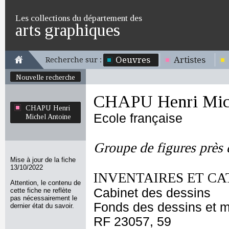
Les collections du département des
arts graphiques
Oeuvres
Artistes
Recherche sur :
Nouvelle recherche
CHAPU Henri Mich
CHAPU Henri
Ecole française
Michel Antoine
Groupe de figures près 
Mise à jour de la fiche
13/10/2022
INVENTAIRES ET CA
Attention, le contenu de
Cabinet des dessins
cette fiche ne reflète
pas nécessairement le
Fonds des dessins et m
dernier état du savoir.
RF 23057, 59