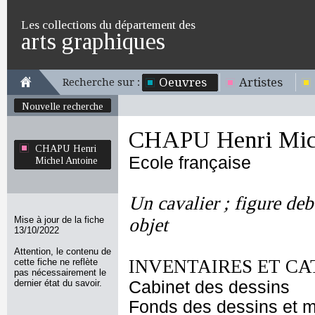
Les collections du département des
arts graphiques
Oeuvres
Artistes
Recherche sur :
Nouvelle recherche
CHAPU Henri Mich
CHAPU Henri
Ecole française
Michel Antoine
Un cavalier ; figure deb
Mise à jour de la fiche
objet
13/10/2022
Attention, le contenu de
INVENTAIRES ET CA
cette fiche ne reflète
pas nécessairement le
dernier état du savoir.
Cabinet des dessins
Fonds des dessins et m