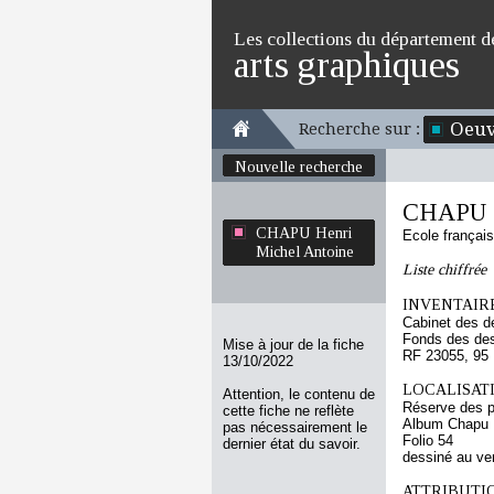
Les collections du département d
arts graphiques
Oeuv
Recherche sur :
Nouvelle recherche
CHAPU H
CHAPU Henri
Ecole françai
Michel Antoine
Liste chiffrée
INVENTAIRE
Cabinet des d
Fonds des des
Mise à jour de la fiche
RF 23055, 95
13/10/2022
LOCALISATI
Attention, le contenu de
Réserve des p
cette fiche ne reflète
Album Chapu H
pas nécessairement le
Folio 54
dernier état du savoir.
dessiné au ve
ATTRIBUTI