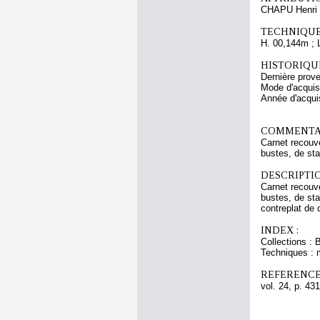
CHAPU Henri 
TECHNIQUE
H. 00,144m ; 
HISTORIQUE
Dernière prov
Mode d'acquisi
Année d'acquis
COMMENTAI
Carnet recouve
bustes, de sta
DESCRIPTIO
Carnet recouve
bustes, de sta
contreplat de 
INDEX :
Collections : 
Techniques : 
REFERENCE
vol. 24, p. 431