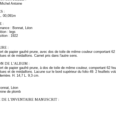
Michel Antoine
S :
L. 00,091m
 :
enance : Bonnat, Léon
tion : legs
ition : 1922
RE :
rt de papier gaufré prune, avec dos de toile de même couleur comportant 62 f
tues et de médaillons. Carnet pris dans l'autre sens.
N DE L'ALBUM :
rt de papier gaufré prune, à dos de toile de même couleur, comportant 62 feu
tues et de médaillons. Lacune sur le bord supérieur du folio 49. 2 feuillets vola
derrière. H. 14,7 L. 9,3 cm.
Bonnat, Léon
mine de plomb
 DE L'INVENTAIRE MANUSCRIT :