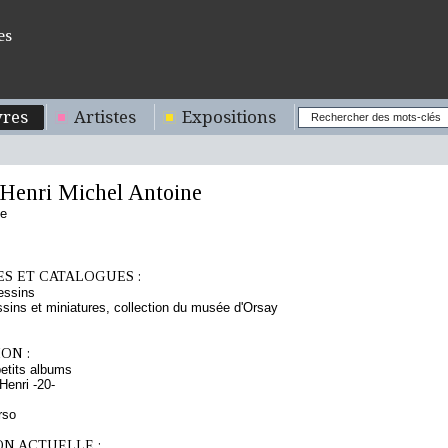
es
res
Artistes
Expositions
enri Michel Antoine
se
S ET CATALOGUES :
essins
sins et miniatures, collection du musée d'Orsay
ON :
etits albums
enri -20-
rso
ON ACTUELLE :