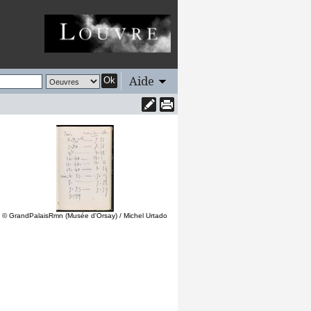
Aide
Ok
© GrandPalaisRmn (Musée d'Orsay) / Michel Urtado