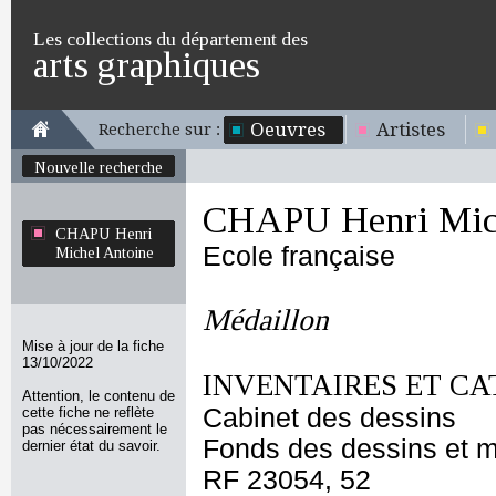
Les collections du département des
arts graphiques
Oeuvres
Artistes
Recherche sur :
Nouvelle recherche
CHAPU Henri Mich
CHAPU Henri
Ecole française
Michel Antoine
Médaillon
Mise à jour de la fiche
13/10/2022
INVENTAIRES ET CA
Attention, le contenu de
Cabinet des dessins
cette fiche ne reflète
pas nécessairement le
Fonds des dessins et m
dernier état du savoir.
RF 23054, 52