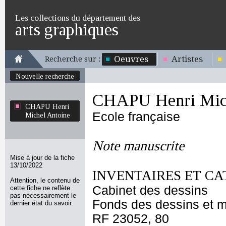
Les collections du département des
arts graphiques
Oeuvres
Artistes
Recherche sur :
Nouvelle recherche
CHAPU Henri Mich
CHAPU Henri
Ecole française
Michel Antoine
Note manuscrite
Mise à jour de la fiche
13/10/2022
INVENTAIRES ET CA
Attention, le contenu de
Cabinet des dessins
cette fiche ne reflète
pas nécessairement le
Fonds des dessins et m
dernier état du savoir.
RF 23052, 80