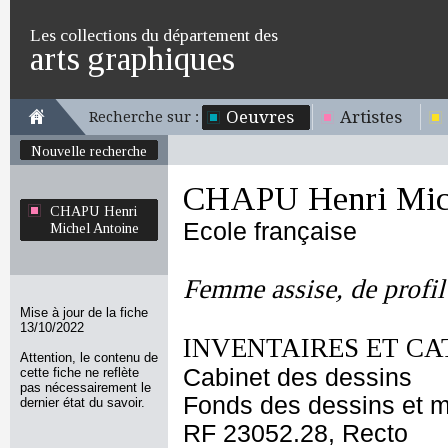
Les collections du département des
arts graphiques
Oeuvres
Artistes
Recherche sur :
Nouvelle recherche
CHAPU Henri Mich
CHAPU Henri
Ecole française
Michel Antoine
Femme assise, de profil
Mise à jour de la fiche
13/10/2022
INVENTAIRES ET CA
Attention, le contenu de
Cabinet des dessins
cette fiche ne reflète
pas nécessairement le
Fonds des dessins et m
dernier état du savoir.
RF 23052.28, Recto