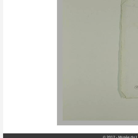
© 2012 - Musée du L