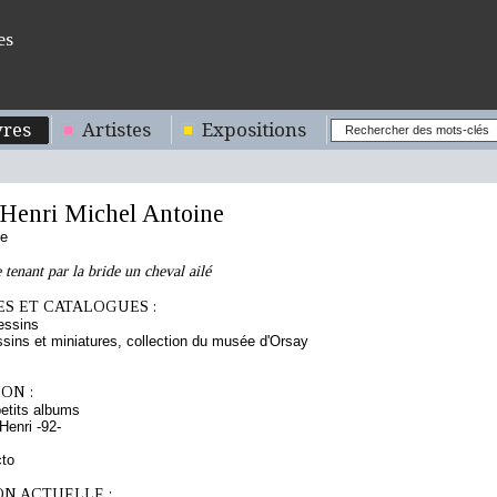
es
res
Artistes
Expositions
enri Michel Antoine
se
tenant par la bride un cheval ailé
S ET CATALOGUES :
essins
sins et miniatures, collection du musée d'Orsay
ON :
etits albums
enri -92-
cto
ON ACTUELLE :