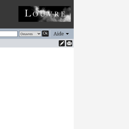
Aide
Ok