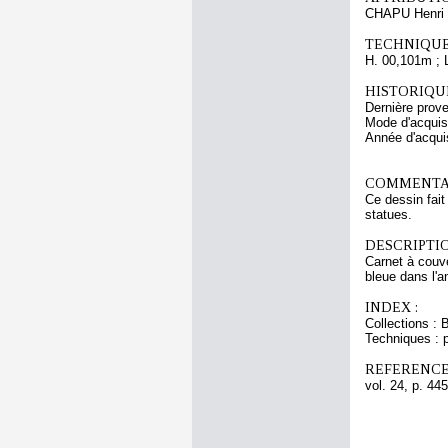
CHAPU Henri 
TECHNIQUE
H. 00,101m ; 
HISTORIQUE
Dernière prov
Mode d'acquisi
Année d'acquis
COMMENTAI
Ce dessin fait
statues.
DESCRIPTIO
Carnet à couve
bleue dans l'a
INDEX :
Collections : 
Techniques : p
REFERENCE
vol. 24, p. 445