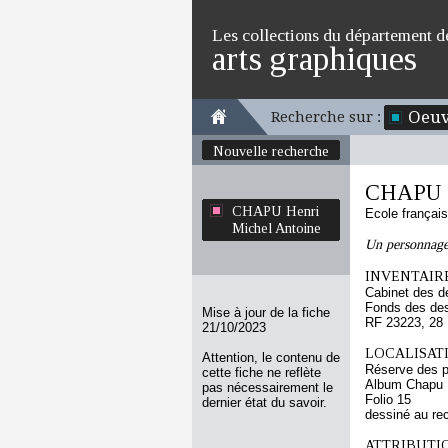
Les collections du département d
arts graphiques
Oeuv
Recherche sur :
Nouvelle recherche
CHAPU H
CHAPU Henri
Ecole françai
Michel Antoine
Un personnage 
INVENTAIRE
Cabinet des d
Fonds des des
Mise à jour de la fiche
RF 23223, 28
21/10/2023
LOCALISATI
Attention, le contenu de
Réserve des p
cette fiche ne reflète
Album Chapu H
pas nécessairement le
Folio 15
dernier état du savoir.
dessiné au re
ATTRIBUTI