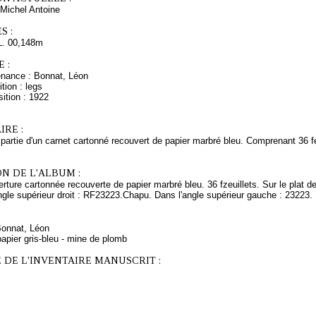
Michel Antoine
S :
L. 00,148m
 :
enance : Bonnat, Léon
tion : legs
ition : 1922
RE :
 partie d'un carnet cartonné recouvert de papier marbré bleu. Comprenant 36 fe
N DE L'ALBUM :
rture cartonnée recouverte de papier marbré bleu. 36 fzeuillets. Sur le plat de
ngle supérieur droit : RF23223.Chapu. Dans l'angle supérieur gauche : 23223.
Bonnat, Léon
apier gris-bleu - mine de plomb
 DE L'INVENTAIRE MANUSCRIT :