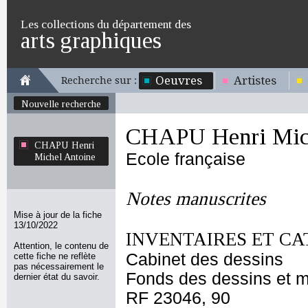
Les collections du département des
arts graphiques
Oeuvres
Artistes
Recherche sur :
Nouvelle recherche
CHAPU Henri Mich
CHAPU Henri
Ecole française
Michel Antoine
Notes manuscrites
Mise à jour de la fiche
13/10/2022
INVENTAIRES ET CA
Attention, le contenu de
Cabinet des dessins
cette fiche ne reflète
pas nécessairement le
Fonds des dessins et m
dernier état du savoir.
RF 23046, 90