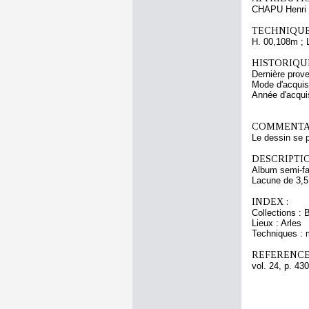
CHAPU Henri 
TECHNIQUE
H. 00,108m ; 
HISTORIQUE
Dernière prov
Mode d'acquisi
Année d'acquis
COMMENTAI
Le dessin se p
DESCRIPTIO
Album semi-fac
Lacune de 3,5 
INDEX :
Collections : 
Lieux : Arles
Techniques : 
REFERENCE
vol. 24, p. 430