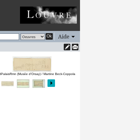
Aide
Ok
PalaisRmn (Musée d'Orsay) / Martine Beck-Coppola