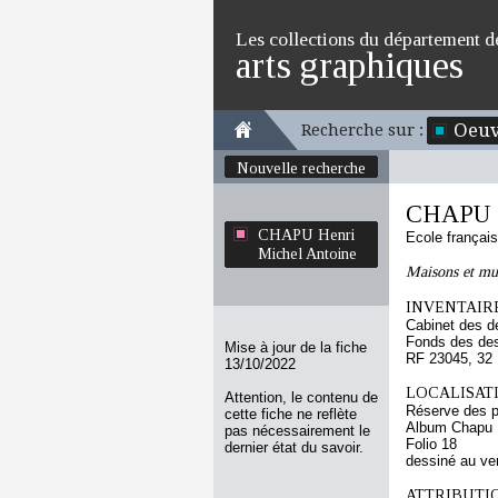
Les collections du département d
arts graphiques
Oeuv
Recherche sur :
Nouvelle recherche
CHAPU H
CHAPU Henri
Ecole françai
Michel Antoine
Maisons et mu
INVENTAIRE
Cabinet des d
Fonds des des
Mise à jour de la fiche
RF 23045, 32
13/10/2022
LOCALISATI
Attention, le contenu de
Réserve des p
cette fiche ne reflète
Album Chapu H
pas nécessairement le
Folio 18
dernier état du savoir.
dessiné au ve
ATTRIBUTI