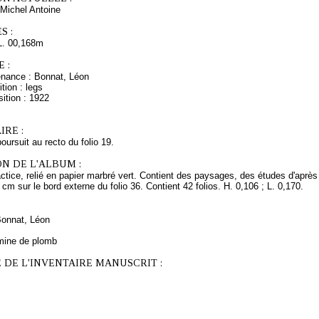
Michel Antoine
S :
L. 00,168m
 :
enance : Bonnat, Léon
tion : legs
ition : 1922
RE :
oursuit au recto du folio 19.
N DE L'ALBUM :
tice, relié en papier marbré vert. Contient des paysages, des études d'après l'a
cm sur le bord externe du folio 36. Contient 42 folios. H. 0,106 ; L. 0,170.
Bonnat, Léon
mine de plomb
 DE L'INVENTAIRE MANUSCRIT :