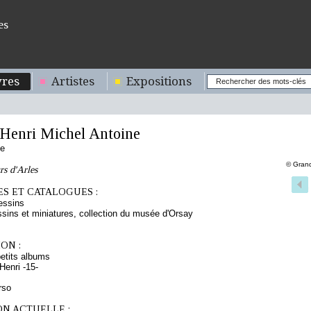
es
res
Artistes
Expositions
enri Michel Antoine
se
© Grand
rs d'Arles
S ET CATALOGUES :
essins
sins et miniatures, collection du musée d'Orsay
ON :
etits albums
enri -15-
rso
ON ACTUELLE :