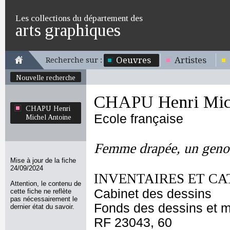
Les collections du département des
arts graphiques
Oeuvres
Artistes
Recherche sur :
Nouvelle recherche
CHAPU Henri Mich
CHAPU Henri
Ecole française
Michel Antoine
Femme drapée, un genou
Mise à jour de la fiche
24/09/2024
INVENTAIRES ET CA
Attention, le contenu de
Cabinet des dessins
cette fiche ne reflète
pas nécessairement le
Fonds des dessins et m
dernier état du savoir.
RF 23043, 60