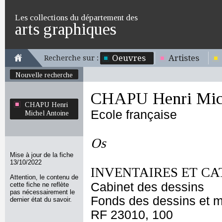
Les collections du département des
arts graphiques
Oeuvres
Artistes
Recherche sur :
Nouvelle recherche
CHAPU Henri Mich
CHAPU Henri
Ecole française
Michel Antoine
Os
Mise à jour de la fiche
13/10/2022
INVENTAIRES ET CA
Attention, le contenu de
Cabinet des dessins
cette fiche ne reflète
pas nécessairement le
Fonds des dessins et m
dernier état du savoir.
RF 23010, 100