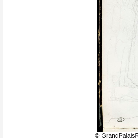
© GrandPalaisR