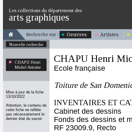
Les collections du département des
arts graphiques
Oeuvres
Artistes
Recherche sur :
Nouvelle recherche
CHAPU Henri Mich
CHAPU Henri
Ecole française
Michel Antoine
Toiture de San Domeni
Mise à jour de la fiche
13/10/2022
INVENTAIRES ET CA
Attention, le contenu de
Cabinet des dessins
cette fiche ne reflète
pas nécessairement le
Fonds des dessins et m
dernier état du savoir.
RF 23009.9, Recto