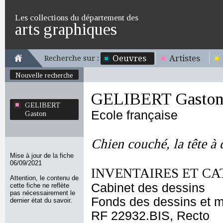
Les collections du département des
arts graphiques
Oeuvres
Artistes
Recherche sur :
Nouvelle recherche
GELIBERT Gasto
GELIBERT
Ecole française
Gaston
Chien couché, la tête à 
Mise à jour de la fiche
06/09/2021
INVENTAIRES ET CA
Attention, le contenu de
Cabinet des dessins
cette fiche ne reflète
pas nécessairement le
Fonds des dessins et m
dernier état du savoir.
RF 22932.BIS, Recto