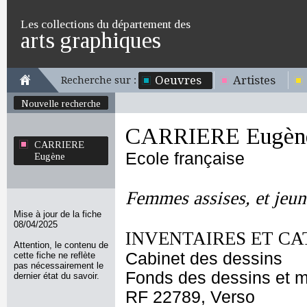
Les collections du département des
arts graphiques
Oeuvres
Artistes
Recherche sur :
Nouvelle recherche
CARRIERE Eugèn
CARRIERE
Ecole française
Eugène
Femmes assises, et jeune
Mise à jour de la fiche
08/04/2025
INVENTAIRES ET CA
Attention, le contenu de
Cabinet des dessins
cette fiche ne reflète
pas nécessairement le
Fonds des dessins et m
dernier état du savoir.
RF 22789, Verso