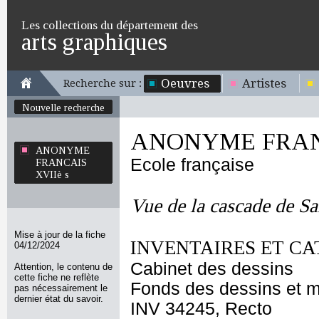
Les collections du département des
arts graphiques
Oeuvres
Artistes
Recherche sur :
Nouvelle recherche
ANONYME FRANC
ANONYME
Ecole française
FRANCAIS
XVIIè s
Vue de la cascade de S
Mise à jour de la fiche
INVENTAIRES ET CA
04/12/2024
Cabinet des dessins
Attention, le contenu de
cette fiche ne reflète
Fonds des dessins et m
pas nécessairement le
dernier état du savoir.
INV 34245, Recto