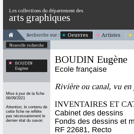
Les collections du département des
arts graphiques
Oeuvres
Artistes
Recherche sur :
Nouvelle recherche
BOUDIN Eugène
BOUDIN
Ecole française
Eugène
Rivière ou canal, vu en
Mise à jour de la fiche
06/09/2021
INVENTAIRES ET CA
Attention, le contenu de
Cabinet des dessins
cette fiche ne reflète
pas nécessairement le
Fonds des dessins et m
dernier état du savoir.
RF 22681, Recto