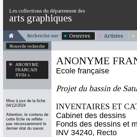
Les collections du département des
arts graphiques
Oeuvres
Artistes
Recherche sur :
Nouvelle recherche
ANONYME FRANC
ANONYME
Ecole française
FRANCAIS
XVIIè s
Projet du bassin de Satu
Mise à jour de la fiche
INVENTAIRES ET CA
04/12/2024
Cabinet des dessins
Attention, le contenu de
cette fiche ne reflète
Fonds des dessins et m
pas nécessairement le
dernier état du savoir.
INV 34240, Recto