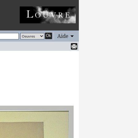
Aide
Ok