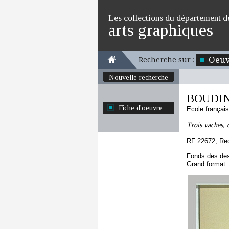
Les collections du département d
arts graphiques
Oeuv
Recherche sur :
Nouvelle recherche
BOUDIN
Fiche d'oeuvre
Ecole françai
Trois vaches, 
RF 22672, Re
Fonds des des
Grand format