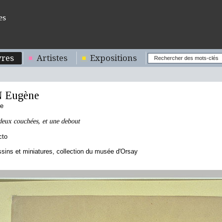
es
res
Artistes
Expositions
 Eugène
se
deux couchées, et une debout
cto
sins et miniatures, collection du musée d'Orsay