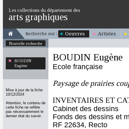
Les collections du département des
arts graphiques
Oeuvres
Artistes
Recherche sur :
Nouvelle recherche
BOUDIN Eugène
BOUDIN
Ecole française
Eugène
Paysage de prairies cou
Mise à jour de la fiche
10/12/2024
INVENTAIRES ET CA
Attention, le contenu de
Cabinet des dessins
cette fiche ne reflète
pas nécessairement le
Fonds des dessins et m
dernier état du savoir.
RF 22634, Recto