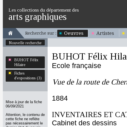
Les collections du département des
arts graphiques
Oeuvres
Artistes
Recherche sur :
Nouvelle recherche
BUHOT Félix Hila
BUHOT Félix
Ecole française
Hilaire
Fiches
d'expositions (3)
Vue de la route de Che
1884
Mise à jour de la fiche
06/09/2021
INVENTAIRES ET CA
Attention, le contenu de
cette fiche ne reflète
Cabinet des dessins
pas nécessairement le