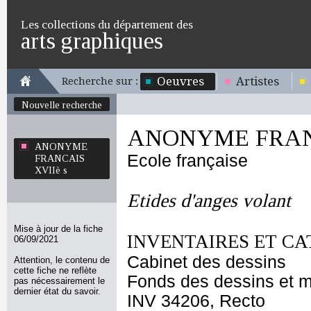
Les collections du département des
arts graphiques
Oeuvres
Artistes
Recherche sur :
Nouvelle recherche
ANONYME FRANC
ANONYME
Ecole française
FRANCAIS
XVIIè s
Etides d'anges volant
Mise à jour de la fiche
INVENTAIRES ET CA
06/09/2021
Cabinet des dessins
Attention, le contenu de
cette fiche ne reflète
Fonds des dessins et m
pas nécessairement le
dernier état du savoir.
INV 34206, Recto