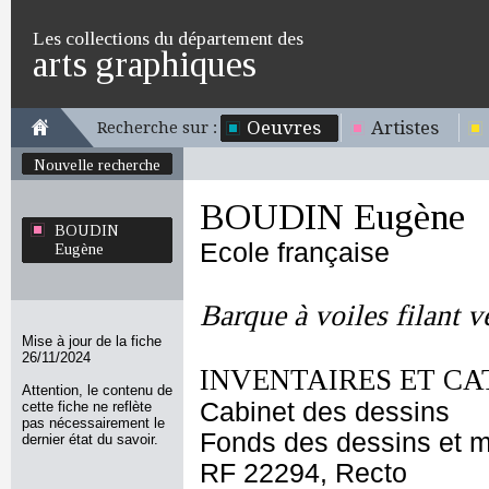
Les collections du département des
arts graphiques
Oeuvres
Artistes
Recherche sur :
Nouvelle recherche
BOUDIN Eugène
BOUDIN
Ecole française
Eugène
Barque à voiles filant v
Mise à jour de la fiche
26/11/2024
INVENTAIRES ET CA
Attention, le contenu de
Cabinet des dessins
cette fiche ne reflète
pas nécessairement le
Fonds des dessins et m
dernier état du savoir.
RF 22294, Recto