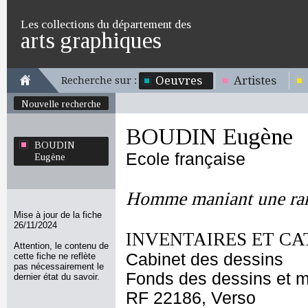
Les collections du département des
arts graphiques
Oeuvres
Artistes
Recherche sur :
Nouvelle recherche
BOUDIN Eugène
BOUDIN
Ecole française
Eugène
Homme maniant une r
Mise à jour de la fiche
26/11/2024
INVENTAIRES ET CA
Attention, le contenu de
Cabinet des dessins
cette fiche ne reflète
pas nécessairement le
Fonds des dessins et m
dernier état du savoir.
RF 22186, Verso