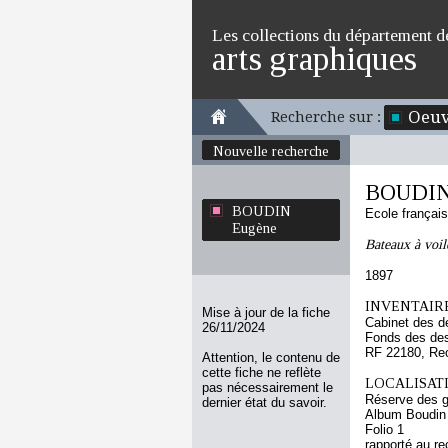
Les collections du département d
arts graphiques
Oeuv
Recherche sur :
Nouvelle recherche
BOUDIN
BOUDIN
Ecole françai
Eugène
Bateaux à voil
1897
INVENTAIRE
Mise à jour de la fiche
Cabinet des d
26/11/2024
Fonds des des
RF 22180, Re
Attention, le contenu de
cette fiche ne reflète
LOCALISATI
pas nécessairement le
Réserve des 
dernier état du savoir.
Album Boudin
Folio 1
rapporté au re