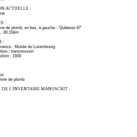
ON ACTUELLE :
ne
S :
ne de plomb, en bas, à gauche : 'Quiberon 97'
L. 00,156m
 :
venance : Musée du Luxembourg
tion : transmission
ition : 1930
ron
mine de plomb
 DE L'INVENTAIRE MANUSCRIT :