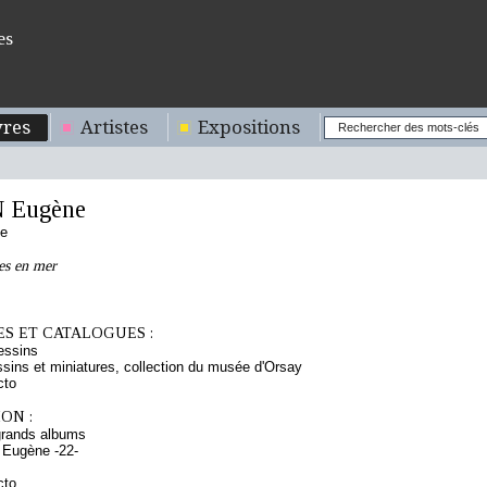
es
res
Artistes
Expositions
 Eugène
se
es en mer
S ET CATALOGUES :
essins
sins et miniatures, collection du musée d'Orsay
cto
ON :
grands albums
 Eugène -22-
cto