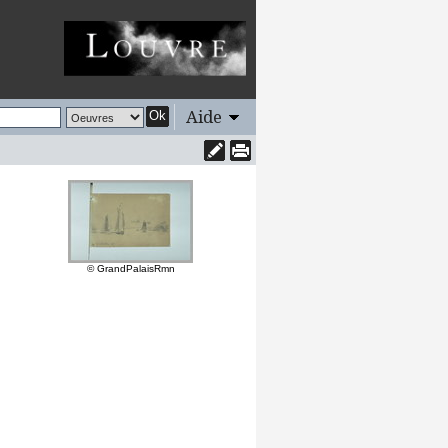
Aide
Ok
© GrandPalaisRmn