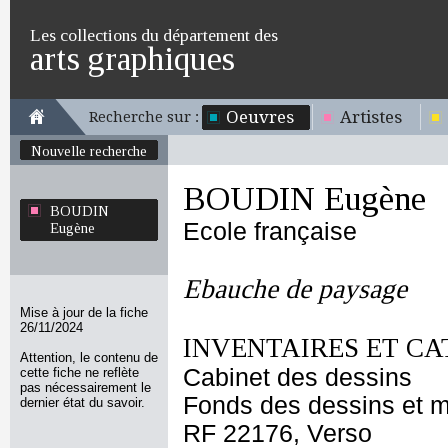
Les collections du département des
arts graphiques
Oeuvres
Artistes
Recherche sur :
Nouvelle recherche
BOUDIN Eugène
BOUDIN
Ecole française
Eugène
Ebauche de paysage
Mise à jour de la fiche
26/11/2024
INVENTAIRES ET CA
Attention, le contenu de
Cabinet des dessins
cette fiche ne reflète
pas nécessairement le
Fonds des dessins et m
dernier état du savoir.
RF 22176, Verso