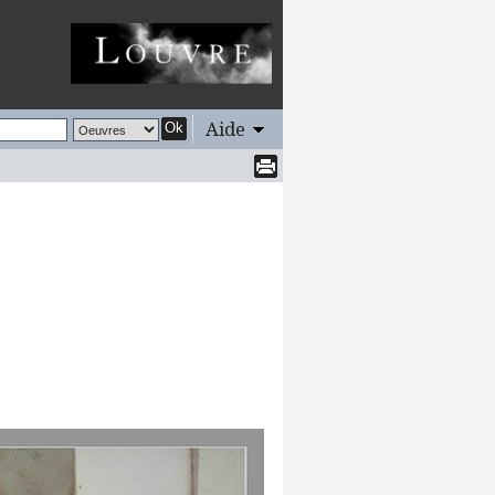
Aide
Ok