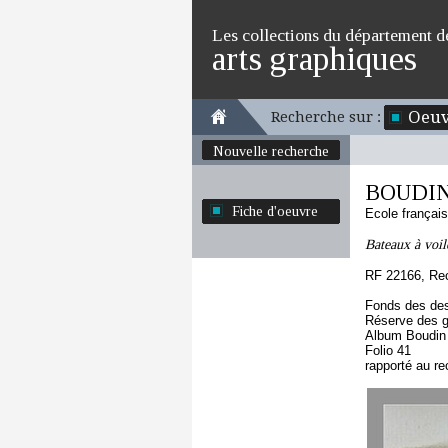
Les collections du département d
arts graphiques
Oeuv
Recherche sur :
Nouvelle recherche
BOUDIN
Fiche d'oeuvre
Ecole françai
Bateaux à voile
RF 22166, Re
Fonds des des
Réserve des 
Album Boudin
Folio 41
rapporté au re