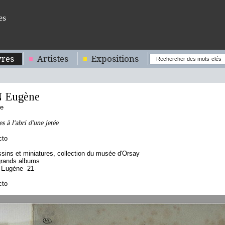
es
res
Artistes
Expositions
 Eugène
se
s à l'abri d'une jetée
cto
sins et miniatures, collection du musée d'Orsay
grands albums
 Eugène -21-
cto