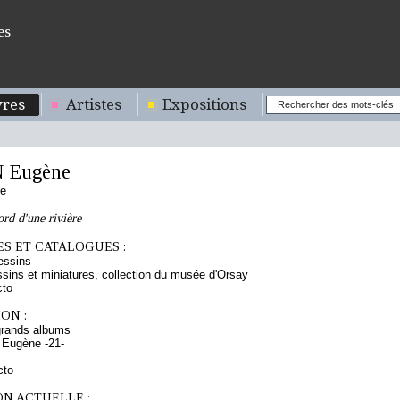
es
res
Artistes
Expositions
 Eugène
se
rd d'une rivière
S ET CATALOGUES :
essins
sins et miniatures, collection du musée d'Orsay
cto
ON :
grands albums
 Eugène -21-
cto
ON ACTUELLE :