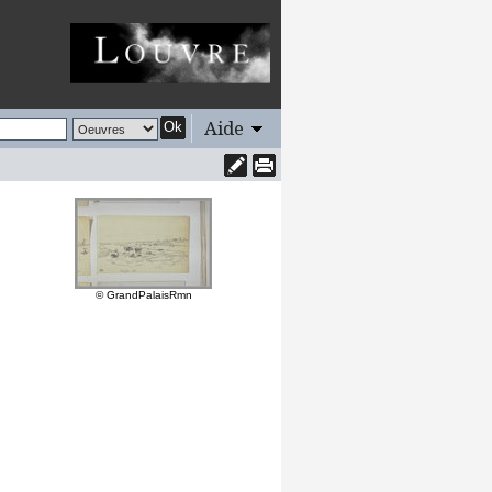
Aide
Ok
© GrandPalaisRmn