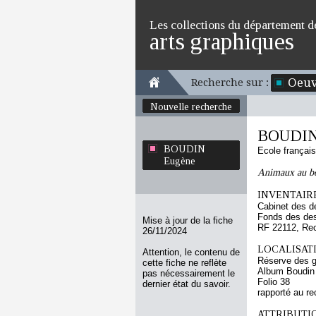
Les collections du département d
arts graphiques
Oeuv
Recherche sur :
Nouvelle recherche
BOUDIN
BOUDIN
Ecole françai
Eugène
Animaux au bo
INVENTAIRE
Cabinet des d
Fonds des des
Mise à jour de la fiche
RF 22112, Re
26/11/2024
LOCALISATI
Attention, le contenu de
Réserve des 
cette fiche ne reflète
Album Boudin
pas nécessairement le
Folio 38
dernier état du savoir.
rapporté au re
ATTRIBUTI