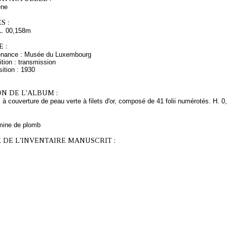
ne
S :
L. 00,158m
 :
venance : Musée du Luxembourg
tion : transmission
ition : 1930
N DE L'ALBUM :
 à couverture de peau verte à filets d'or, composé de 41 folii numérotés. H. 0,
mine de plomb
 DE L'INVENTAIRE MANUSCRIT :