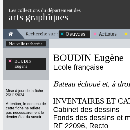
Les collections du département des
arts graphiques
Oeuvres
Artistes
Recherche sur :
Nouvelle recherche
BOUDIN Eugène
BOUDIN
Ecole française
Eugène
Bateau échoué et, à droi
Mise à jour de la fiche
26/11/2024
INVENTAIRES ET CA
Attention, le contenu de
Cabinet des dessins
cette fiche ne reflète
pas nécessairement le
Fonds des dessins et m
dernier état du savoir.
RF 22096, Recto