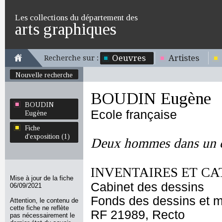
Les collections du département des
arts graphiques
Oeuvres
Artistes
Recherche sur :
Nouvelle recherche
BOUDIN Eugène
BOUDIN
Ecole française
Eugène
Fiche
d'exposition (1)
Deux hommes dans un 
INVENTAIRES ET CA
Mise à jour de la fiche
Cabinet des dessins
06/09/2021
Fonds des dessins et m
Attention, le contenu de
cette fiche ne reflète
RF 21989, Recto
pas nécessairement le